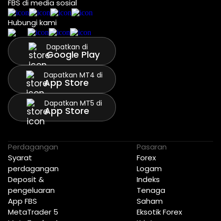
FBS di media sosial
Hubungi kami
Dapatkan di
Google Play
Dapatkan MT4 di
App Store
Dapatkan MT5 di
App Store
Perdagangan
Pasaran
Syarat
Forex
perdagangan
Logam
Deposit &
Indeks
pengeluaran
Tenaga
App FBS
Saham
MetaTrader 5
Eksotik Forex