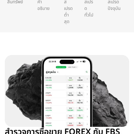
สินทรัพย์
คำ
ส
สเปร
สเปรด
อธิบาย
เปรด
ด
ปัจจุบัน
ต่ำ
ทั่วไป
สุด
สำรวจการซื้อขาย FOREX กับ FBS