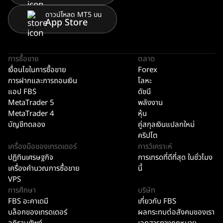
ดาวน์โหลด MT5 บน
App Store
การซื้อขาย
ตลาด
เงื่อนไขในการซื้อขาย
Forex
การฝากและการถอนเงิน
โลหะ
แอป FBS
ดัชนี
MetaTrader 5
พลังงาน
MetaTrader 4
หุ้น
บัญชีทดลอง
คู่สกุลเงินแปลกใหม่
คริปโต
เครื่องมือของเทรดเดอร์
การวิเคราะห์
ปฏิทินเศรษฐกิจ
การเทรดที่ดีที่สุด ในชั่วโมง
เครื่องคำนวณการซื้อขาย
นี้
VPS
การศึกษา
บริษัท
FBS อะคาเดมี
เกี่ยวกับ FBS
บล็อกของเทรดเดอร์
ผลกระทบต่อสังคมของเรา